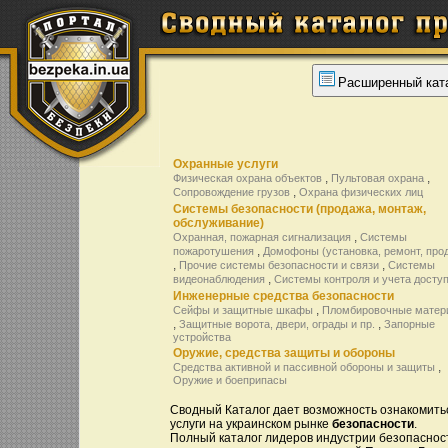
Расширенный кат
Охранные услуги
,
,
Физическая охрана объектов
Пультовая охрана
,
Сопровождение грузов
Охрана физических лиц
Системы безопасности (продажа, монтаж,
обслуживание)
,
Охранная, пожарная сигнализация
Системы
,
пожаротушения
Домофоны (установка, ремонт, про
,
,
Прочие системы безопасности и связи
Системы
,
видеонаблюдения
Системы контроля и учета досту
Инженерные средства безопасности
,
Сейфы и защитные шкафы
Пломбировочные матер
,
,
Защитные ворота, двери, ограды и пр.
Запорные
устройства
Оружие, средства защиты и обороны
,
Средства активной и пассивной обороны и защиты
Оружие и боеприпасы
Сводный Каталог дает возможность ознакомить
услуги на украинском рынке
безопасности
.
Полный каталог лидеров индустрии безопаснос