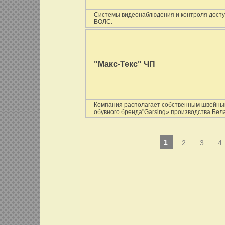
Cистемы видеонаблюдения и контроля досту
ВОЛС.
"Макс-Текс" ЧП
Компания располагает собственным швейным
обувного бренда"Garsing» производства Бела
1
2
3
4